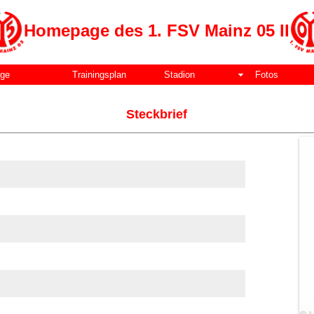
Homepage des 1. FSV Mainz 05 II
lge
Trainingsplan
Stadion
Fotos
Steckbrief