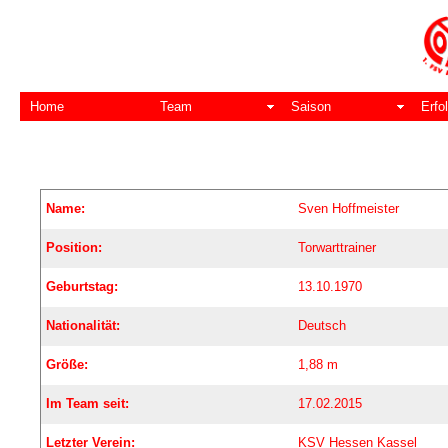
Home
Team
Saison
Erfo
Name:
Sven Hoffmeister
Position:
Torwarttrainer
Geburtstag:
13.10.1970
Nationalität:
Deutsch
Größe:
1,88 m
Im Team seit:
17.02.2015
Letzter Verein:
KSV Hessen Kassel