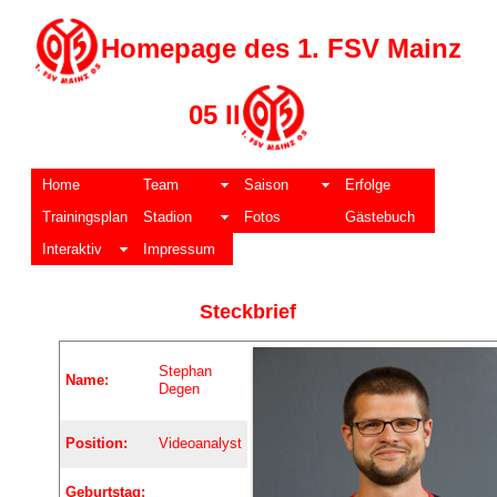
Homepage des 1. FSV Mainz
05 II
Home
Team
Saison
Erfolge
Trainingsplan
Stadion
Fotos
Gästebuch
Interaktiv
Impressum
Steckbrief
Stephan
Name:
Degen
Position:
Videoanalyst
Geburtstag: