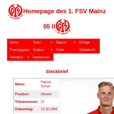
Homepage des 1. FSV Mainz
05 II
Home
Team
Saison
Erfolge
Trainingsplan
Stadion
Fotos
Gästebuch
Interaktiv
Impressum
Steckbrief
Patrick
Name:
Schorr
Position:
Abwehr
Trikotnummer:
27
Geburtstag:
13.10.1994