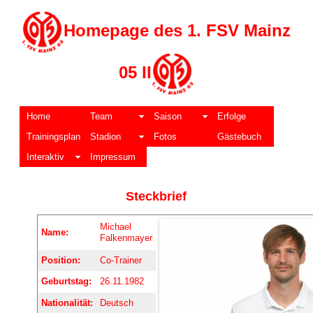
Homepage des 1. FSV Mainz
05 II
Home
Team
Saison
Erfolge
Trainingsplan
Stadion
Fotos
Gästebuch
Interaktiv
Impressum
Steckbrief
Michael
Name:
Falkenmayer
Position:
Co-Trainer
Geburtstag:
26.11.1982
Nationalität:
Deutsch